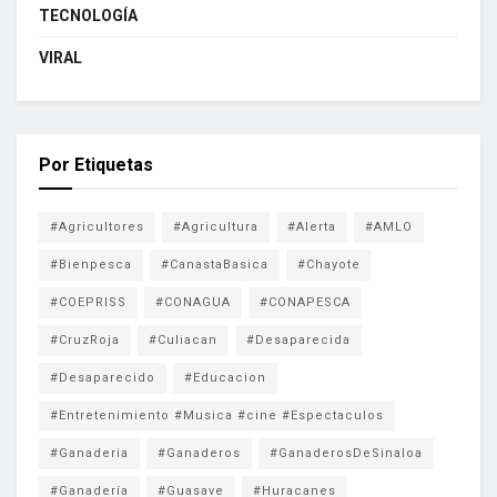
TECNOLOGÍA
VIRAL
Por Etiquetas
#Agricultores
#Agricultura
#Alerta
#AMLO
#Bienpesca
#CanastaBasica
#Chayote
#COEPRISS
#CONAGUA
#CONAPESCA
#CruzRoja
#Culiacan
#Desaparecida
#Desaparecido
#Educacion
#Entretenimiento #Musica #cine #Espectaculos
#Ganaderia
#Ganaderos
#GanaderosDeSinaloa
#Ganadería
#Guasave
#Huracanes