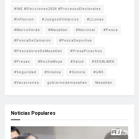
#INE #Elecciones2024 #ProcesosElectorales
#Inflacion
#JuegosOlimpicos
#LLuvias
#MarcoVerde
#Mazatlan
#Nacional
#Pesca
#PescaDeCamaron
#PescaDeportiva
#PescadoresDeMazatlan
#PresaPicachos
#Presas
#RochaMoya
#Salud
#SEGALMEX
#Seguridad
#Sinaloa
#Sonora
#UAS
#Vacaciones
gobiernodemazatlan
Mazatlán
Noticias Populares