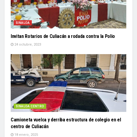
SINALOA
Invitan Rotarios de Culiacán a rodada contra la Polio
24 octubre, 2023
SINALOA CENTRO
Camioneta vuelca y derriba estructura de colegio en el
centro de Culiacán
18 enero, 2025