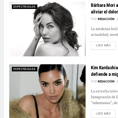
Bárbara Mori a
ESPECTÁCULOS
aliviar el dol
POR
REDACCIÓN
La medicina hol
actualidad, sien
DETA
LEER MÁS
Kim Kardashia
ESPECTÁCULOS
defiende a mi
POR
REDACCIÓN
La estrella tele
Inmigración de 
“inhumanas“, def
DETA
LEER MÁS