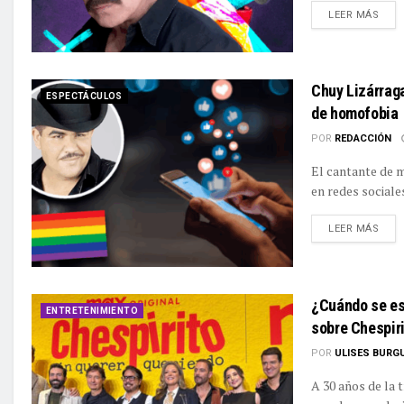
DETA
LEER MÁS
Chuy Lizárrag
ESPECTÁCULOS
de homofobia
POR
REDACCIÓN
El cantante de 
en redes sociales
DETA
LEER MÁS
¿Cuándo se est
ENTRETENIMIENTO
sobre Chespiri
POR
ULISES BURG
A 30 años de la 