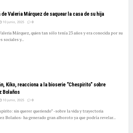
de Valeria Márquez de saquear la casa de su hija
10 junio, 2025
0
Valeria Márquez, quien tan sólo tenía 23 años y era conocida por su
s sociales y...
ILS
án, Kiko, reacciona a la bioserie “Chespirito” sobre
z Bolaños
10 junio, 2025
0
pirito: sin querer queriendo” -sobre la vida y trayectoria
z Bolaños- ha generado gran alboroto ya que podría revelar...
ILS