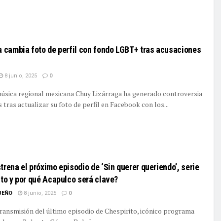
ILS
a cambia foto de perfil con fondo LGBT+ tras acusaciones
8 junio, 2025
0
música regional mexicana Chuy Lizárraga ha generado controversia
 tras actualizar su foto de perfil en Facebook con los...
ILS
rena el próximo episodio de ‘Sin querer queriendo’, serie
to y por qué Acapulco será clave?
UEÑO
8 junio, 2025
0
transmisión del último episodio de Chespirito, icónico programa