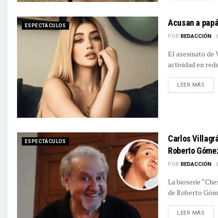
Acusan a papá 
ESPECTÁCULOS
POR
REDACCIÓN
El asesinato de 
actividad en rede
DETA
LEER MÁS
Carlos Villagr
ESPECTÁCULOS
Roberto Góme
POR
REDACCIÓN
La bioserie “Ches
de Roberto Góme
DETA
LEER MÁS