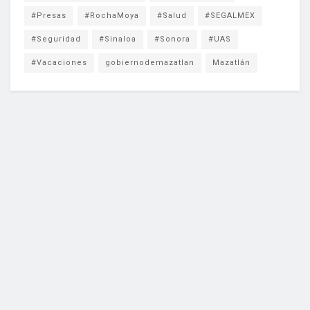
#Presas
#RochaMoya
#Salud
#SEGALMEX
#Seguridad
#Sinaloa
#Sonora
#UAS
#Vacaciones
gobiernodemazatlan
Mazatlán