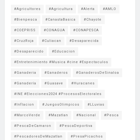
#Agricultores
#Agricultura
#Alerta
#AMLO
#Bienpesca
#CanastaBasica
#Chayote
#COEPRISS
#CONAGUA
#CONAPESCA
#CruzRoja
#Culiacan
#Desaparecida
#Desaparecido
#Educacion
#Entretenimiento #Musica #cine #Espectaculos
#Ganaderia
#Ganaderos
#GanaderosDeSinaloa
#Ganadería
#Guasave
#Huracanes
#INE #Elecciones2024 #ProcesosElectorales
#Inflacion
#JuegosOlimpicos
#LLuvias
#MarcoVerde
#Mazatlan
#Nacional
#Pesca
#PescaDeCamaron
#PescaDeportiva
#PescadoresDeMazatlan
#PresaPicachos