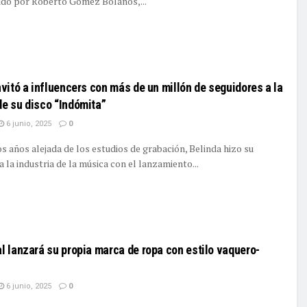
ido por Roberto Gómez Bolaños,...
ILS
nvitó a influencers con más de un millón de seguidores a la
e su disco “Indómita”
6 junio, 2025
0
s años alejada de los estudios de grabación, Belinda hizo su
a la industria de la música con el lanzamiento...
ILS
l lanzará su propia marca de ropa con estilo vaquero-
6 junio, 2025
0