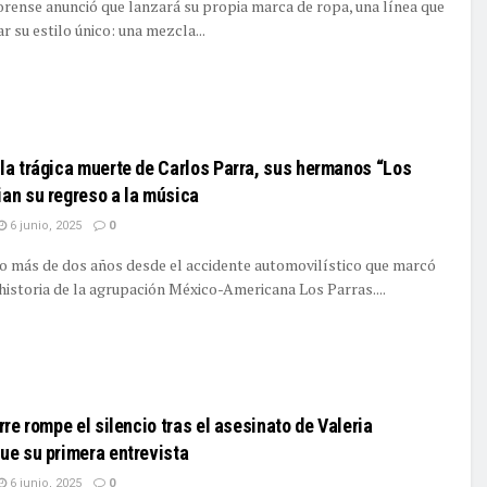
rense anunció que lanzará su propia marca de ropa, una línea que
 su estilo único: una mezcla...
ILS
la trágica muerte de Carlos Parra, sus hermanos “Los
an su regreso a la música
6 junio, 2025
0
 más de dos años desde el accidente automovilístico que marcó
historia de la agrupación México-Americana Los Parras....
ILS
rre rompe el silencio tras el asesinato de Valeria
ue su primera entrevista
6 junio, 2025
0