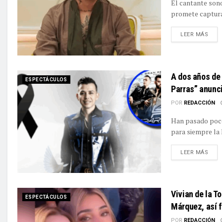
El cantante sono
promete capturar
DETA
LEER MÁS
A dos años de 
ESPECTÁCULOS
Parras” anunci
POR
REDACCIÓN
Han pasado poco
para siempre la 
DETA
LEER MÁS
Vivian de la To
ESPECTÁCULOS
Márquez, así f
POR
REDACCIÓN