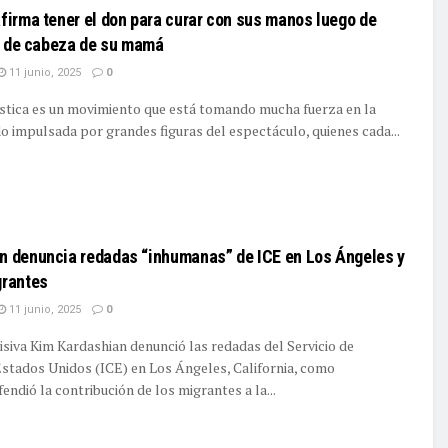
firma tener el don para curar con sus manos luego de
or de cabeza de su mamá
11 junio, 2025
0
ística es un movimiento que está tomando mucha fuerza en la
do impulsada por grandes figuras del espectáculo, quienes cada...
ILS
n denuncia redadas “inhumanas” de ICE en Los Ángeles y
grantes
11 junio, 2025
0
visiva Kim Kardashian denunció las redadas del Servicio de
Estados Unidos (ICE) en Los Ángeles, California, como
endió la contribución de los migrantes a la...
ILS