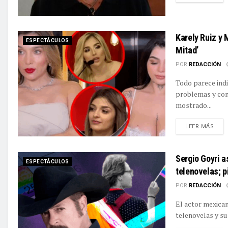
Karely Ruiz y 
ESPECTÁCULOS
Mitad’
POR
REDACCIÓN
Todo parece indi
problemas y com
mostrado...
DETA
LEER MÁS
Sergio Goyri a
ESPECTÁCULOS
telenovelas; p
POR
REDACCIÓN
El actor mexican
telenovelas y su