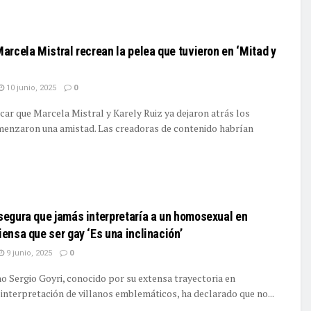
Marcela Mistral recrean la pelea que tuvieron en ‘Mitad y
10 junio, 2025
0
car que Marcela Mistral y Karely Ruiz ya dejaron atrás los
enzaron una amistad. Las creadoras de contenido habrían
ILS
segura que jamás interpretaría a un homosexual en
iensa que ser gay ‘Es una inclinación’
9 junio, 2025
0
o Sergio Goyri, conocido por su extensa trayectoria en
 interpretación de villanos emblemáticos, ha declarado que no...