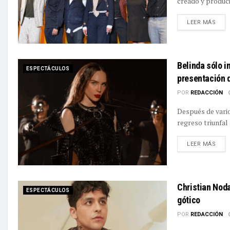
creado y produc
DETA
LEER MÁS
Belinda sólo i
ESPECTÁCULOS
presentación d
POR
REDACCIÓN
Después de vario
regreso triunfal 
DETA
LEER MÁS
Christian Noda
ESPECTÁCULOS
gótico
POR
REDACCIÓN