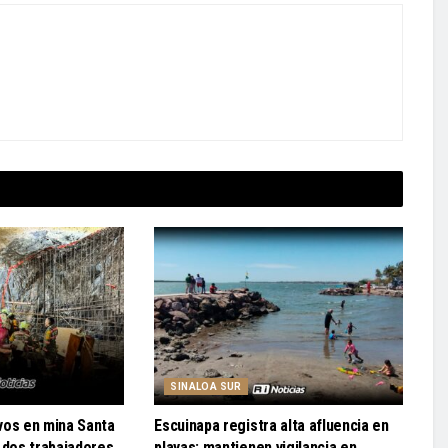
SINALOA SUR
vos en mina Santa
Escuinapa registra alta afluencia en
 dos trabajadores
playas; mantienen vigilancia en