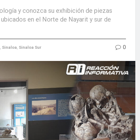
ología y conozca su exhibición de piezas
bicados en el Norte de Nayarit y sur de
0
,
Sinaloa
,
Sinaloa Sur