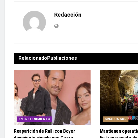
Redacción
Relacionado
Publiaciones
ENTRETENIMIENTO
SINALOA SUR
Reaparición de Rulli con Boyer
Mantienen operati
desmiente vínculo con Cazzu
Fe tras rescate de