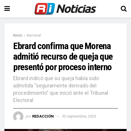
Inicio
Nacional
Ebrard confirma que Morena
admitió recurso de queja que
presentó por proceso interno
Ebrard indicó que su queja había sido
admitida “seguramente derivado del
procedimiento” que inició ante el Tribunal
Electoral
por
REDACCIÓN
30 septiembre, 2023