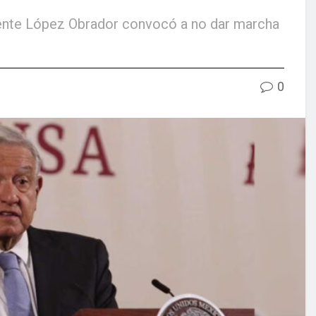
sidente López Obrador convocó a no dar marcha
0