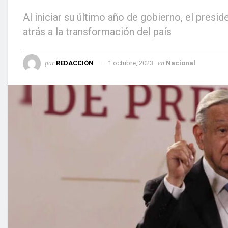
Al iniciar su último año de gobierno, el pre
atrás a la transformación del país
por
en
REDACCIÓN
1 octubre, 2023
Nacional