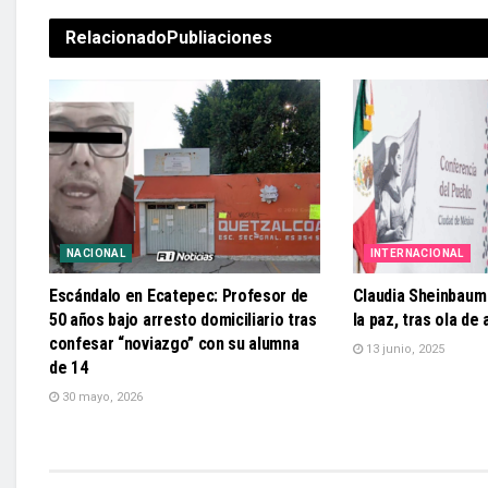
Relacionado
Publiaciones
NACIONAL
INTERNACIONAL
Escándalo en Ecatepec: Profesor de
Claudia Sheinbaum
50 años bajo arresto domiciliario tras
la paz, tras ola de
confesar “noviazgo” con su alumna
13 junio, 2025
de 14
30 mayo, 2026