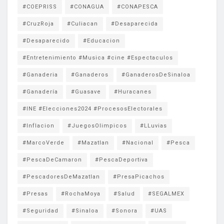
#COEPRISS
#CONAGUA
#CONAPESCA
#CruzRoja
#Culiacan
#Desaparecida
#Desaparecido
#Educacion
#Entretenimiento #Musica #cine #Espectaculos
#Ganaderia
#Ganaderos
#GanaderosDeSinaloa
#Ganadería
#Guasave
#Huracanes
#INE #Elecciones2024 #ProcesosElectorales
#Inflacion
#JuegosOlimpicos
#LLuvias
#MarcoVerde
#Mazatlan
#Nacional
#Pesca
#PescaDeCamaron
#PescaDeportiva
#PescadoresDeMazatlan
#PresaPicachos
#Presas
#RochaMoya
#Salud
#SEGALMEX
#Seguridad
#Sinaloa
#Sonora
#UAS