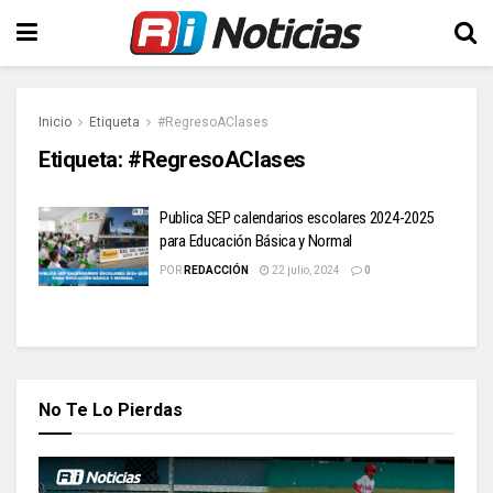
Inicio
Etiqueta
#RegresoAClases
Etiqueta:
#RegresoAClases
Publica SEP calendarios escolares 2024-2025
para Educación Básica y Normal
POR
REDACCIÓN
22 julio, 2024
0
No Te Lo Pierdas