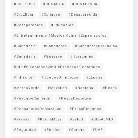
#COEPRISS
#CONAGUA
#CONAPESCA
#CruzRoja
#Culiacan
#Desaparecida
#Desaparecido
#Educacion
#Entretenimiento #Musica #cine #Espectaculos
#Ganaderia
#Ganaderos
#GanaderosDeSinaloa
#Ganadería
#Guasave
#Huracanes
#INE #Elecciones2024 #ProcesosElectorales
#Inflacion
#JuegosOlimpicos
#LLuvias
#MarcoVerde
#Mazatlan
#Nacional
#Pesca
#PescaDeCamaron
#PescaDeportiva
#PescadoresDeMazatlan
#PresaPicachos
#Presas
#RochaMoya
#Salud
#SEGALMEX
#Seguridad
#Sinaloa
#Sonora
#UAS