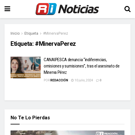
Inicio
Etiqueta
#MinervaPerez
Etiqueta:
#MinervaPerez
CANAIPESCA denuncia “indiferencias,
omisiones y sumisiones”, tras el asesinato de
Minerva Pérez
POR
REDACCIÓN
10 julio, 2024
0
No Te Lo Pierdas