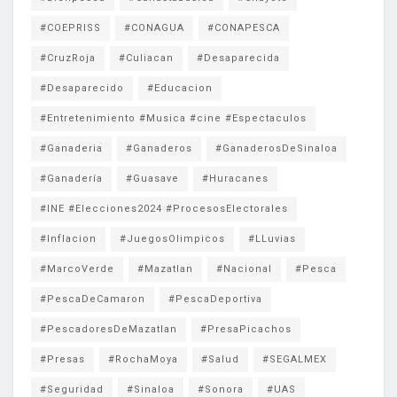
#COEPRISS
#CONAGUA
#CONAPESCA
#CruzRoja
#Culiacan
#Desaparecida
#Desaparecido
#Educacion
#Entretenimiento #Musica #cine #Espectaculos
#Ganaderia
#Ganaderos
#GanaderosDeSinaloa
#Ganadería
#Guasave
#Huracanes
#INE #Elecciones2024 #ProcesosElectorales
#Inflacion
#JuegosOlimpicos
#LLuvias
#MarcoVerde
#Mazatlan
#Nacional
#Pesca
#PescaDeCamaron
#PescaDeportiva
#PescadoresDeMazatlan
#PresaPicachos
#Presas
#RochaMoya
#Salud
#SEGALMEX
#Seguridad
#Sinaloa
#Sonora
#UAS