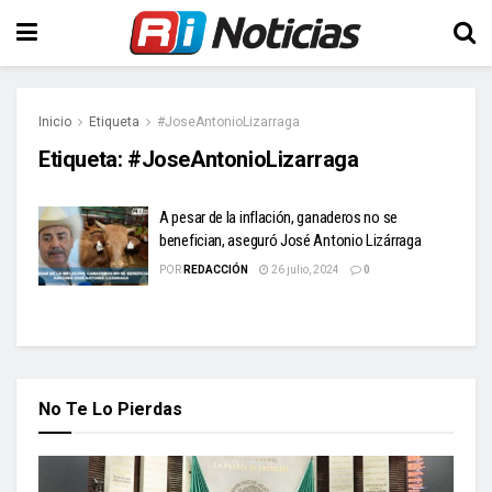
Inicio
Etiqueta
#JoseAntonioLizarraga
Etiqueta:
#JoseAntonioLizarraga
A pesar de la inflación, ganaderos no se
benefician, aseguró José Antonio Lizárraga
POR
REDACCIÓN
26 julio, 2024
0
No Te Lo Pierdas