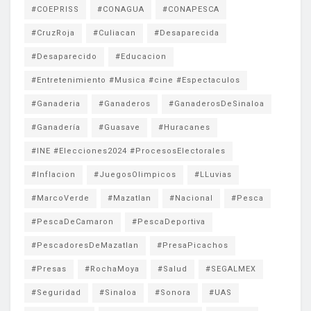
#COEPRISS
#CONAGUA
#CONAPESCA
#CruzRoja
#Culiacan
#Desaparecida
#Desaparecido
#Educacion
#Entretenimiento #Musica #cine #Espectaculos
#Ganaderia
#Ganaderos
#GanaderosDeSinaloa
#Ganadería
#Guasave
#Huracanes
#INE #Elecciones2024 #ProcesosElectorales
#Inflacion
#JuegosOlimpicos
#LLuvias
#MarcoVerde
#Mazatlan
#Nacional
#Pesca
#PescaDeCamaron
#PescaDeportiva
#PescadoresDeMazatlan
#PresaPicachos
#Presas
#RochaMoya
#Salud
#SEGALMEX
#Seguridad
#Sinaloa
#Sonora
#UAS