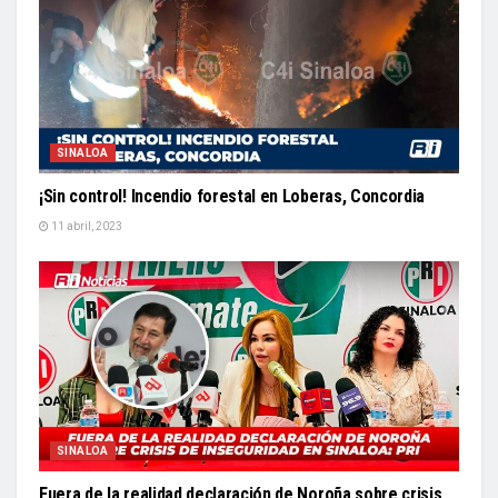
SINALOA
¡Sin control! Incendio forestal en Loberas, Concordia
11 abril, 2023
SINALOA
Fuera de la realidad declaración de Noroña sobre crisis