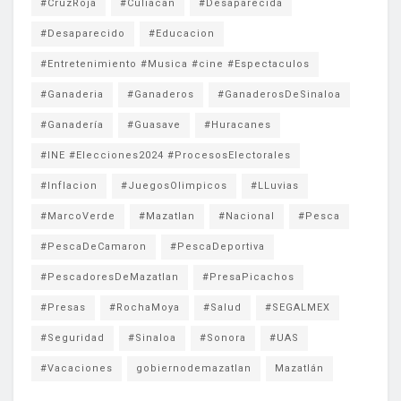
#CruzRoja
#Culiacan
#Desaparecida
#Desaparecido
#Educacion
#Entretenimiento #Musica #cine #Espectaculos
#Ganaderia
#Ganaderos
#GanaderosDeSinaloa
#Ganadería
#Guasave
#Huracanes
#INE #Elecciones2024 #ProcesosElectorales
#Inflacion
#JuegosOlimpicos
#LLuvias
#MarcoVerde
#Mazatlan
#Nacional
#Pesca
#PescaDeCamaron
#PescaDeportiva
#PescadoresDeMazatlan
#PresaPicachos
#Presas
#RochaMoya
#Salud
#SEGALMEX
#Seguridad
#Sinaloa
#Sonora
#UAS
#Vacaciones
gobiernodemazatlan
Mazatlán