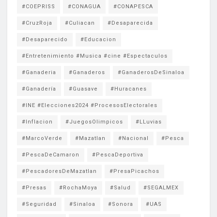
#COEPRISS
#CONAGUA
#CONAPESCA
#CruzRoja
#Culiacan
#Desaparecida
#Desaparecido
#Educacion
#Entretenimiento #Musica #cine #Espectaculos
#Ganaderia
#Ganaderos
#GanaderosDeSinaloa
#Ganadería
#Guasave
#Huracanes
#INE #Elecciones2024 #ProcesosElectorales
#Inflacion
#JuegosOlimpicos
#LLuvias
#MarcoVerde
#Mazatlan
#Nacional
#Pesca
#PescaDeCamaron
#PescaDeportiva
#PescadoresDeMazatlan
#PresaPicachos
#Presas
#RochaMoya
#Salud
#SEGALMEX
#Seguridad
#Sinaloa
#Sonora
#UAS