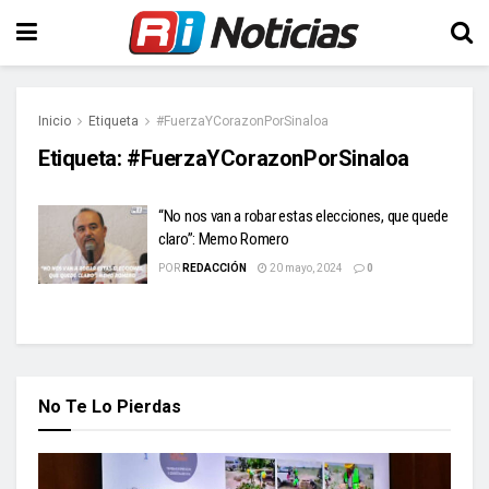
Inicio
Etiqueta
#FuerzaYCorazonPorSinaloa
Etiqueta:
#FuerzaYCorazonPorSinaloa
“No nos van a robar estas elecciones, que quede
claro”: Memo Romero
POR
REDACCIÓN
20 mayo, 2024
0
No Te Lo Pierdas