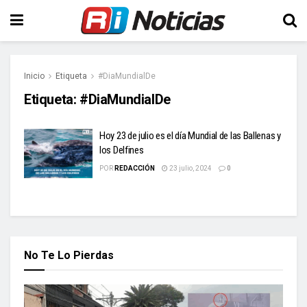
Inicio
Etiqueta
#DiaMundialDe
Etiqueta:
#DiaMundialDe
Hoy 23 de julio es el día Mundial de las Ballenas y
los Delfines
POR
REDACCIÓN
23 julio, 2024
0
No Te Lo Pierdas