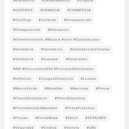
#Bienpesca
#CanastaBasica
#Chayote
#COEPRISS
#CONAGUA
#CONAPESCA
#CruzRoja
#Culiacan
#Desaparecida
#Desaparecido
#Educacion
#Entretenimiento #Musica #cine #Espectaculos
#Ganaderia
#Ganaderos
#GanaderosDeSinaloa
#Ganadería
#Guasave
#Huracanes
#INE #Elecciones2024 #ProcesosElectorales
#Inflacion
#JuegosOlimpicos
#LLuvias
#MarcoVerde
#Mazatlan
#Nacional
#Pesca
#PescaDeCamaron
#PescaDeportiva
#PescadoresDeMazatlan
#PresaPicachos
#Presas
#RochaMoya
#Salud
#SEGALMEX
#Seguridad
#Sinaloa
#Sonora
#UAS