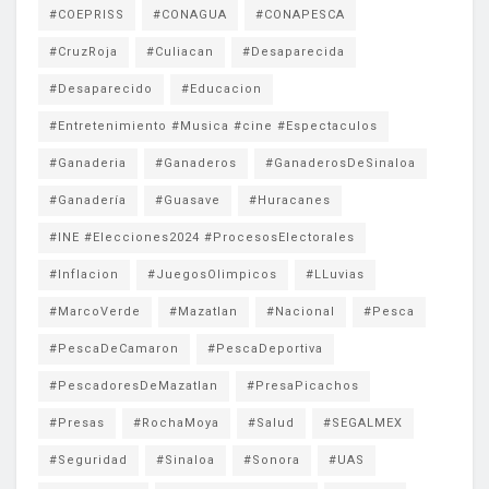
#COEPRISS
#CONAGUA
#CONAPESCA
#CruzRoja
#Culiacan
#Desaparecida
#Desaparecido
#Educacion
#Entretenimiento #Musica #cine #Espectaculos
#Ganaderia
#Ganaderos
#GanaderosDeSinaloa
#Ganadería
#Guasave
#Huracanes
#INE #Elecciones2024 #ProcesosElectorales
#Inflacion
#JuegosOlimpicos
#LLuvias
#MarcoVerde
#Mazatlan
#Nacional
#Pesca
#PescaDeCamaron
#PescaDeportiva
#PescadoresDeMazatlan
#PresaPicachos
#Presas
#RochaMoya
#Salud
#SEGALMEX
#Seguridad
#Sinaloa
#Sonora
#UAS