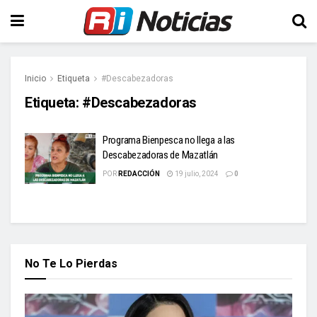
Inicio
Etiqueta
#Descabezadoras
Etiqueta:
#Descabezadoras
Programa Bienpesca no llega a las
Descabezadoras de Mazatlán
POR
REDACCIÓN
19 julio, 2024
0
No Te Lo Pierdas