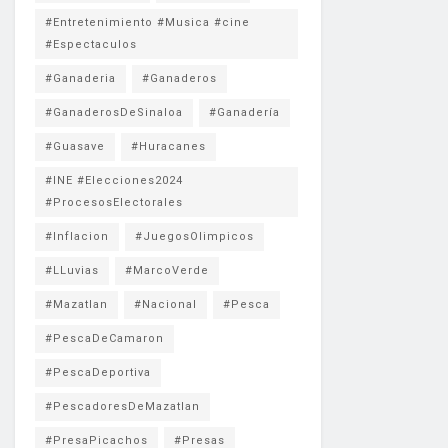
#Entretenimiento #Musica #cine
#Espectaculos
#Ganaderia
#Ganaderos
#GanaderosDeSinaloa
#Ganadería
#Guasave
#Huracanes
#INE #Elecciones2024
#ProcesosElectorales
#Inflacion
#JuegosOlimpicos
#LLuvias
#MarcoVerde
#Mazatlan
#Nacional
#Pesca
#PescaDeCamaron
#PescaDeportiva
#PescadoresDeMazatlan
#PresaPicachos
#Presas