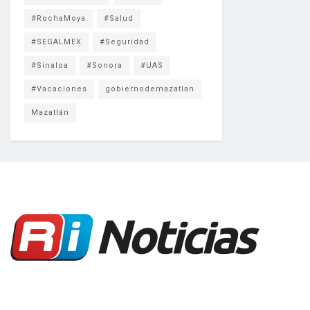
#RochaMoya
#Salud
#SEGALMEX
#Seguridad
#Sinaloa
#Sonora
#UAS
#Vacaciones
gobiernodemazatlan
Mazatlán