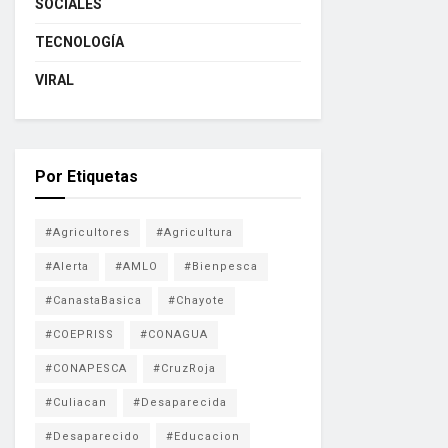
SOCIALES
TECNOLOGÍA
VIRAL
Por Etiquetas
#Agricultores
#Agricultura
#Alerta
#AMLO
#Bienpesca
#CanastaBasica
#Chayote
#COEPRISS
#CONAGUA
#CONAPESCA
#CruzRoja
#Culiacan
#Desaparecida
#Desaparecido
#Educacion