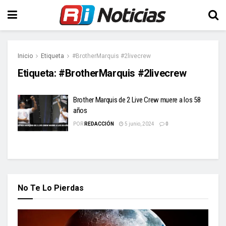
Inicio
Etiqueta
#BrotherMarquis #2livecrew
Etiqueta:
#BrotherMarquis #2livecrew
Brother Marquis de 2 Live Crew muere a los 58
años
POR
REDACCIÓN
5 junio, 2024
0
No Te Lo Pierdas