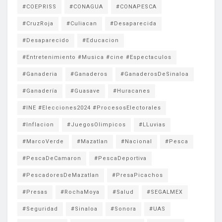
#COEPRISS
#CONAGUA
#CONAPESCA
#CruzRoja
#Culiacan
#Desaparecida
#Desaparecido
#Educacion
#Entretenimiento #Musica #cine #Espectaculos
#Ganaderia
#Ganaderos
#GanaderosDeSinaloa
#Ganadería
#Guasave
#Huracanes
#INE #Elecciones2024 #ProcesosElectorales
#Inflacion
#JuegosOlimpicos
#LLuvias
#MarcoVerde
#Mazatlan
#Nacional
#Pesca
#PescaDeCamaron
#PescaDeportiva
#PescadoresDeMazatlan
#PresaPicachos
#Presas
#RochaMoya
#Salud
#SEGALMEX
#Seguridad
#Sinaloa
#Sonora
#UAS