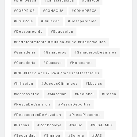
#Bienpesca
#CanastaBasica
#Chayote
#COEPRISS
#CONAGUA
#CONAPESCA
#CruzRoja
#Culiacan
#Desaparecida
#Desaparecido
#Educacion
#Entretenimiento #Musica #cine #Espectaculos
#Ganaderia
#Ganaderos
#GanaderosDeSinaloa
#Ganadería
#Guasave
#Huracanes
#INE #Elecciones2024 #ProcesosElectorales
#Inflacion
#JuegosOlimpicos
#LLuvias
#MarcoVerde
#Mazatlan
#Nacional
#Pesca
#PescaDeCamaron
#PescaDeportiva
#PescadoresDeMazatlan
#PresaPicachos
#Presas
#RochaMoya
#Salud
#SEGALMEX
#Seguridad
#Sinaloa
#Sonora
#UAS