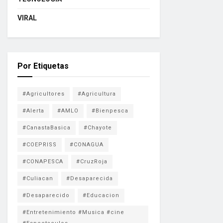
VIRAL
Por Etiquetas
#Agricultores
#Agricultura
#Alerta
#AMLO
#Bienpesca
#CanastaBasica
#Chayote
#COEPRISS
#CONAGUA
#CONAPESCA
#CruzRoja
#Culiacan
#Desaparecida
#Desaparecido
#Educacion
#Entretenimiento #Musica #cine