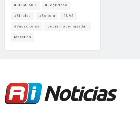
#SEGALMEX
#Seguridad
#Sinaloa
#Sonora
#UAS
#Vacaciones
gobiernodemazatlan
Mazatlán