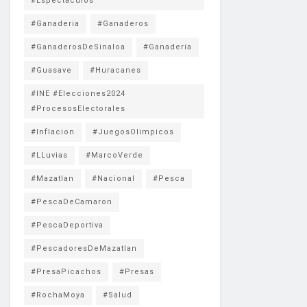
#Espectaculos
#Ganaderia
#Ganaderos
#GanaderosDeSinaloa
#Ganadería
#Guasave
#Huracanes
#INE #Elecciones2024
#ProcesosElectorales
#Inflacion
#JuegosOlimpicos
#LLuvias
#MarcoVerde
#Mazatlan
#Nacional
#Pesca
#PescaDeCamaron
#PescaDeportiva
#PescadoresDeMazatlan
#PresaPicachos
#Presas
#RochaMoya
#Salud