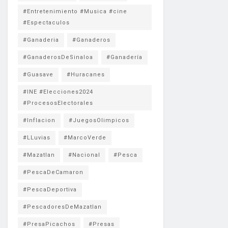
#Entretenimiento #Musica #cine
#Espectaculos
#Ganaderia
#Ganaderos
#GanaderosDeSinaloa
#Ganadería
#Guasave
#Huracanes
#INE #Elecciones2024
#ProcesosElectorales
#Inflacion
#JuegosOlimpicos
#LLuvias
#MarcoVerde
#Mazatlan
#Nacional
#Pesca
#PescaDeCamaron
#PescaDeportiva
#PescadoresDeMazatlan
#PresaPicachos
#Presas