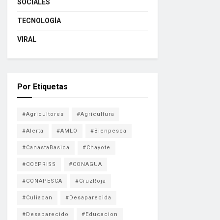
SOCIALES
TECNOLOGÍA
VIRAL
Por Etiquetas
#Agricultores
#Agricultura
#Alerta
#AMLO
#Bienpesca
#CanastaBasica
#Chayote
#COEPRISS
#CONAGUA
#CONAPESCA
#CruzRoja
#Culiacan
#Desaparecida
#Desaparecido
#Educacion