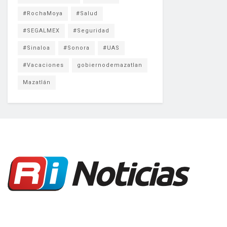
#RochaMoya
#Salud
#SEGALMEX
#Seguridad
#Sinaloa
#Sonora
#UAS
#Vacaciones
gobiernodemazatlan
Mazatlán