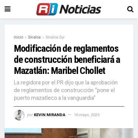
Inicio
Sinaloa
Sinaloa Sur
Modificación de reglamentos
de construcción beneficiará a
Mazatlán: Maribel Chollet
La regidora por el PR dijo que la aprobación
de reglamentos de construcción “pone el
puerto mazatleco a la vanguardia”
por
KEVIN MIRANDA
16 mayo, 2025