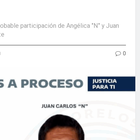
robable participación de Angélica "N" y Juan
te
0
d