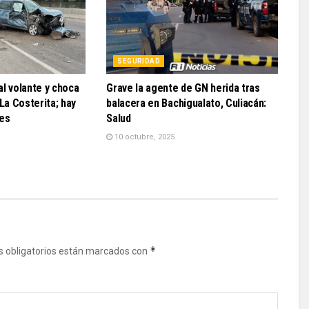
SEGURIDAD
l volante y choca
Grave la agente de GN herida tras
La Costerita; hay
balacera en Bachigualato, Culiacán:
ves
Salud
10 octubre, 2025
*
 obligatorios están marcados con