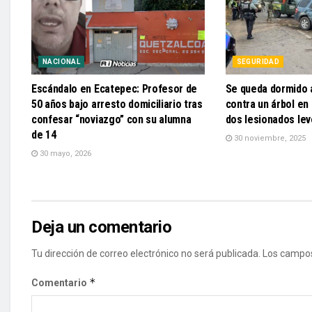
NACIONAL
SEGURIDAD
Escándalo en Ecatepec: Profesor de
Se queda dormido a
50 años bajo arresto domiciliario tras
contra un árbol en 
confesar “noviazgo” con su alumna
dos lesionados le
de 14
30 noviembre, 2025
30 mayo, 2026
Deja un comentario
Tu dirección de correo electrónico no será publicada.
Los campos
*
Comentario