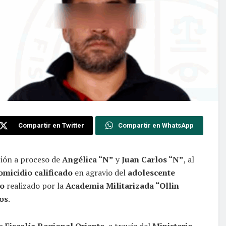
Compartir en Twitter
Compartir en WhatsApp
ción a proceso de
Angélica “N”
y
Juan Carlos “N”
, al
omicidio calificado
en agravio del
adolescente
o
realizado por la
Academia Militarizada “Ollin
os
.
a
Fiscalía Regional Oriente
, a través del
Ministerio