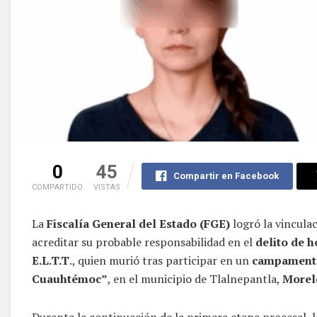
0
45
Compartir en Facebook
COMPARTIDO
VISTAS
La
Fiscalía General del Estado (FGE)
logró la vincula
acreditar su probable responsabilidad en el
delito de h
E.L.T.T
., quien murió tras participar en un
campament
Cuauhtémoc”
, en el municipio de Tlalnepantla,
Morel
Durante la continuación de la primera etapa procesal, l