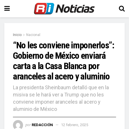
Inicio
Nacional
“No les conviene imponerlos”:
Gobierno de México enviará
carta a la Casa Blanca por
aranceles al acero y aluminio
La presidenta Sheinbaum detalló que en la
misiva se le hará ver a Trump que no les
conviene imponer aranceles al acero y
aluminio de México
por
REDACCIÓN
12 febrero, 2025