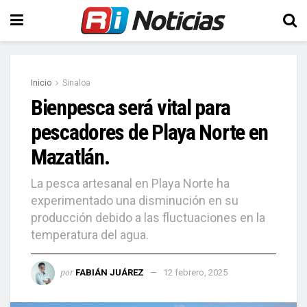
Inicio
Sinaloa
Bienpesca será vital para
pescadores de Playa Norte en
Mazatlán.
La pesca artesanal en Playa Norte ha
experimentado una disminución en su
producción debido a las fluctuaciones en la
temperatura del agua.
por
FABIÁN JUÁREZ
12 febrero, 2025