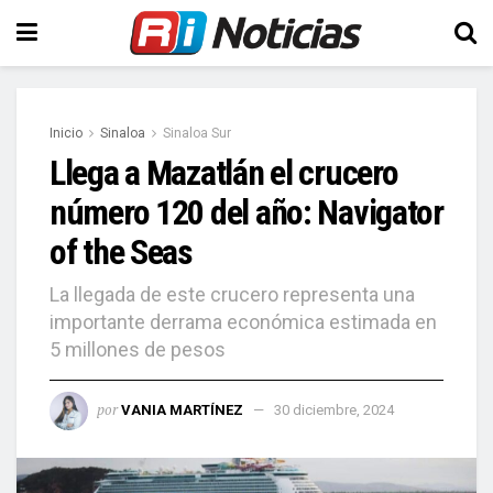
Inicio
Sinaloa
Sinaloa Sur
Llega a Mazatlán el crucero
número 120 del año: Navigator
of the Seas
La llegada de este crucero representa una
importante derrama económica estimada en
5 millones de pesos
por
VANIA MARTÍNEZ
30 diciembre, 2024