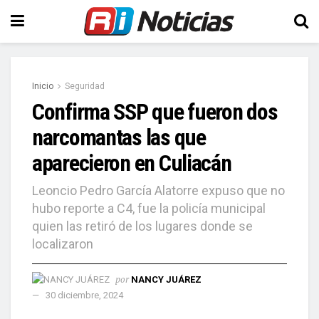
Inicio
Seguridad
Confirma SSP que fueron dos
narcomantas las que
aparecieron en Culiacán
Leoncio Pedro García Alatorre expuso que no
hubo reporte a C4, fue la policía municipal
quien las retiró de los lugares donde se
localizaron
por
NANCY JUÁREZ
30 diciembre, 2024