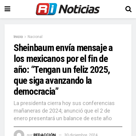
Inicio
Nacional
Sheinbaum envía mensaje a
los mexicanos por el fin de
año: “Tengan un feliz 2025,
que siga avanzando la
democracia”
La presidenta cierra hoy sus conferencias
mañaneras de 2024; anunció que el 2 de
enero presentará un balance de este año
por
REDACCIÓN
30 diciembre, 2024