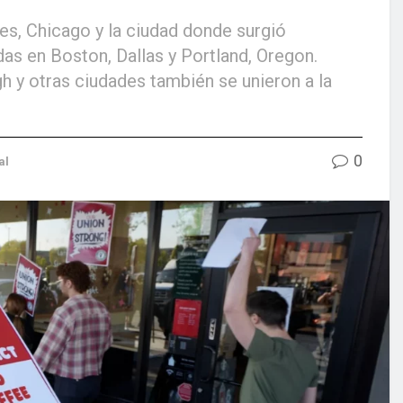
es, Chicago y la ciudad donde surgió
ndas en Boston, Dallas y Portland, Oregon.
h y otras ciudades también se unieron a la
0
al