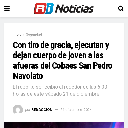
Inicio
Seguridad
Con tiro de gracia, ejecutan y
dejan cuerpo de joven a las
afueras del Cobaes San Pedro
Navolato
El reporte se recibió al rededor de las 6:00
horas de este sábado 21 de diciembre
por
REDACCIÓN
21 diciembre, 2024