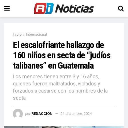
Inicio
Internacional
El escalofriante hallazgo de
160 niños en secta de “judíos
talibanes” en Guatemala
Los menores tienen entre 3 y 16 años,
quienes fueron maltratados, violados y
forzados a casarse con los hombres de la
secta
por
REDACCIÓN
21 diciembre, 2024