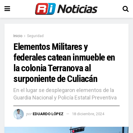
Inicio
Seguridad
Elementos Militares y
federales catean inmueble en
la colonia Terranova al
surponiente de Culiacán
En el lugar se desplegaron elementos de la
Guardia Nacional y Policía Estatal Preventiva
por
EDUARDO LÓPEZ
18 diciembre, 2024