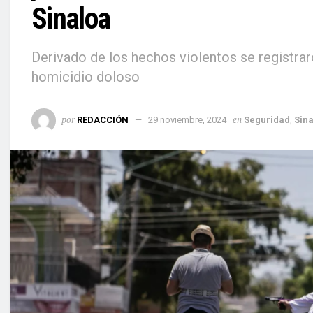
Sinaloa
Derivado de los hechos violentos se registra
homicidio doloso
por
en
REDACCIÓN
29 noviembre, 2024
Seguridad
,
Sin