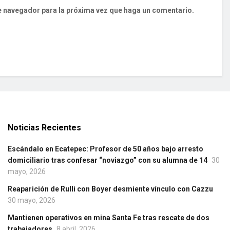
te navegador para la próxima vez que haga un comentario.
Noticias Recientes
Escándalo en Ecatepec: Profesor de 50 años bajo arresto
domiciliario tras confesar “noviazgo” con su alumna de 14
30
mayo, 2026
Reaparición de Rulli con Boyer desmiente vínculo con Cazzu
30 mayo, 2026
Mantienen operativos en mina Santa Fe tras rescate de dos
trabajadores
8 abril, 2026