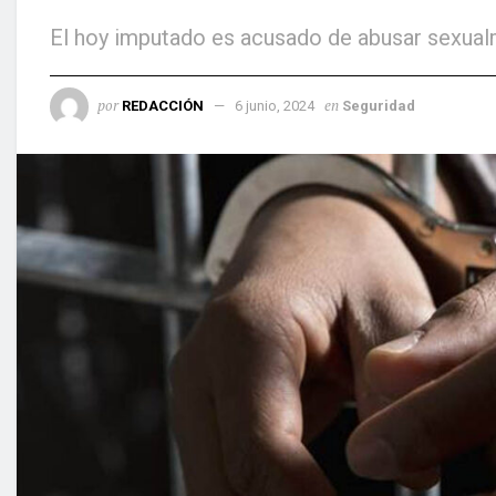
El hoy imputado es acusado de abusar sexual
por
en
REDACCIÓN
6 junio, 2024
Seguridad