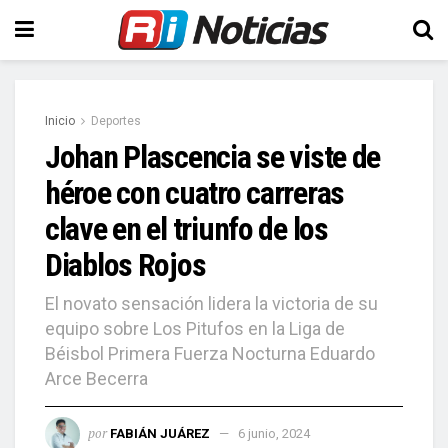
Inicio
Deportes
Johan Plascencia se viste de
héroe con cuatro carreras
clave en el triunfo de los
Diablos Rojos
El novato sensación lidera la victoria de su
equipo sobre Los Pitufos en la Liga de
Béisbol Primera Fuerza Nocturna Eduardo
Arce Becerra
por
FABIÁN JUÁREZ
6 junio, 2024