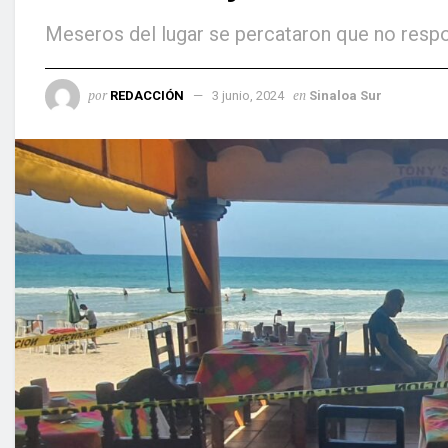
Meseros del lugar se percataron que no respo
por
en
REDACCIÓN
3 junio, 2024
Sinaloa Sur