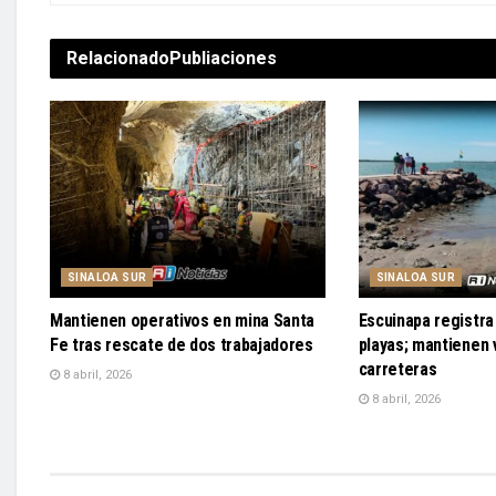
Relacionado
Publiaciones
SINALOA SUR
SINALOA SUR
Mantienen operativos en mina Santa
Escuinapa registra 
Fe tras rescate de dos trabajadores
playas; mantienen v
carreteras
8 abril, 2026
8 abril, 2026