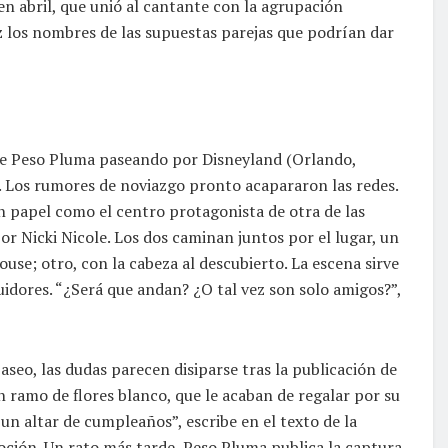
en abril, que unió al cantante con la agrupación
 los nombres de las supuestas parejas que podrían dar
 de Peso Pluma paseando por Disneyland (Orlando,
a. Los rumores de noviazgo pronto acapararon las redes.
 papel como el centro protagonista de otra de las
or Nicki Nicole. Los dos caminan juntos por el lugar, un
use; otro, con la cabeza al descubierto. La escena sirve
idores. “¿Será que andan? ¿O tal vez son solo amigos?”,
seo, las dudas parecen disiparse tras la publicación de
n ramo de flores blanco, que le acaban de regalar por su
n altar de cumpleaños”, escribe en el texto de la
ión. Un rato más tarde, Peso Pluma publica la captura