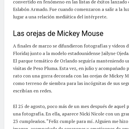
convertido en fenómeno en las listas de éxitos lanzado 
Eslabón Armado. Fue cuando comenzaron a salir a la luz
lugar a una relación mediática del intérprete.
Las orejas de Mickey Mouse
A finales de marzo se difundieron fotografías y videos
Florida) junto a la modelo estadounidense Jailyne Ojed
El parque temático de Orlando seguiría manteniendo un
visitas de Peso Pluma. Esta vez, en julio y acompañado p
rato con una gorra decorada con las orejas de Mickey Mo
como terreno de siembra para las incógnitas de sus segu
escribían en redes.
El 25 de agosto, poco más de un mes después de aquel pa
una fotografía. En ella, aparece Nicki Nicole con un gra
23 cumpleaños. “Feliz cumple para mí. Alguien me hizo u
imagen, acompañada de corazones y emoticonos de emoc