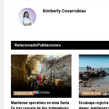
Kimberly Covarrubias
Relacionado
Publiaciones
SINALOA SUR
SINALOA SUR
Mantienen operativos en mina Santa
Escuinapa registra 
Fe tras rescate de dos trabajadores
playas; mantienen v