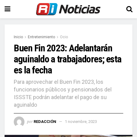
Inicio
Entretenimiento
Ocio
Buen Fin 2023: Adelantarán
aguinaldo a trabajadores; esta
es la fecha
Para aprovechar el Buen Fin 2023, los
funcionarios públicos y pensionados del
ISSSTE podrán adelantar el pago de su
aguinaldo
por
REDACCIÓN
1 noviembre, 2023