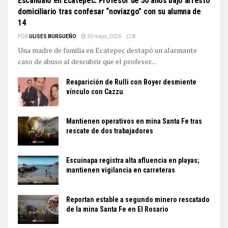
Escándalo en Ecatepec: Profesor de 50 años bajo arresto
domiciliario tras confesar “noviazgo” con su alumna de
14
POR
ULISES BURGUEÑO
30 mayo, 2026
0
Una madre de familia en Ecatepec destapó un alarmante
caso de abuso al descubrir que el profesor...
Reaparición de Rulli con Boyer desmiente
vínculo con Cazzu
Mantienen operativos en mina Santa Fe tras
rescate de dos trabajadores
Escuinapa registra alta afluencia en playas;
mantienen vigilancia en carreteras
Reportan estable a segundo minero rescatado
de la mina Santa Fe en El Rosario