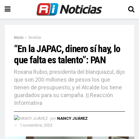
Inicio
Sinaloa
“En la JAPAC, dinero sí hay, lo
que falta es talento”: PAN
Roxana Rubio, presidenta del blanquiazul, dijo
que son 200 millones de pesos los que
tienen de presupuesto, y el Alcalde los tiene
guardados para su campaña. || Reacción
Informativa
por
NANCY JUÁREZ
1 noviembre, 2023