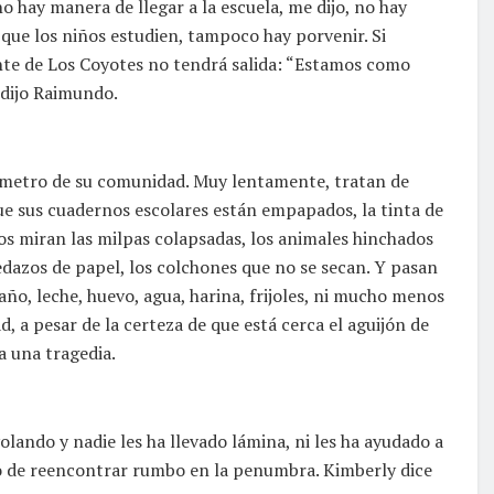
no hay manera de llegar a la escuela, me dijo, no hay
que los niños estudien, tampoco hay porvenir. Si
gente de Los Coyotes no tendrá salida: “Estamos como
 dijo Raimundo.
a metro de su comunidad. Muy lentamente, tratan de
ue sus cuadernos escolares están empapados, la tinta de
os miran las milpas colapsadas, los animales hinchados
edazos de papel, los colchones que no se secan. Y pasan
ño, leche, huevo, agua, harina, frijoles, ni mucho menos
, a pesar de la certeza de que está cerca el aguijón de
a una tragedia.
lando y nadie les ha llevado lámina, ni les ha ayudado a
do de reencontrar rumbo en la penumbra. Kimberly dice