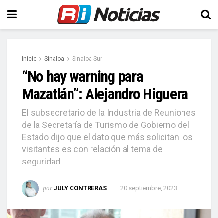
Inicio
Sinaloa
Sinaloa Sur
“No hay warning para
Mazatlán”: Alejandro Higuera
El subsecretario de la Industria de Reuniones
de la Secretaría de Turismo de Gobierno del
Estado dijo que el dato que más solicitan los
visitantes es con relación al tema de
seguridad
por
JULY CONTRERAS
20 septiembre, 2023