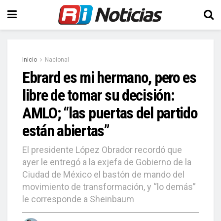
Inicio
Nacional
Ebrard es mi hermano, pero es
libre de tomar su decisión:
AMLO; “las puertas del partido
están abiertas”
El presidente López Obrador recordó que
ayer le entregó a la exjefa de Gobierno de la
Ciudad de México el bastón de mando del
movimiento de transformación, y “lo demás”
le corresponde a Sheinbaum