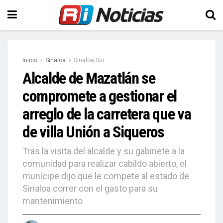
Inicio
Sinaloa
Sinaloa Sur
Alcalde de Mazatlán se
compromete a gestionar el
arreglo de la carretera que va
de villa Unión a Siqueros
Tras la visita del alcalde y su gabinete a la
comunidad para realizar cabildo abierto, el
munícipe dijo que le compete al estado de
Sinaloa correr con el gasto para su
mantenimiento