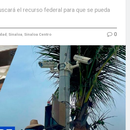
scará el recurso federal para que se pueda
0
idad
,
Sinaloa
,
Sinaloa Centro