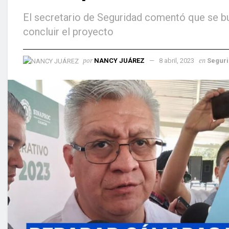
El secretario de Seguridad comentó que se bu
concluir el proyecto
por
en
NANCY JUÁREZ
8 abril, 2023
Segur