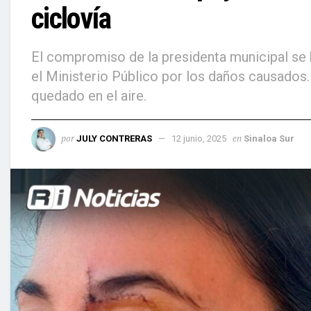
ciclovía
El compromiso de la presidenta municipal se h
el Ministerio Público por los daños causados
quedado en el aire.
por
en
JULY CONTRERAS
12 junio, 2025
Sinaloa Sur