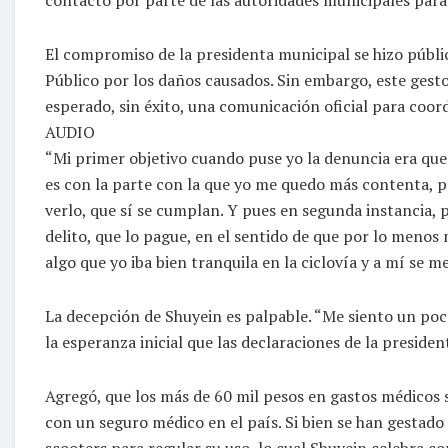
El compromiso de la presidenta municipal se hizo públic
Público por los daños causados. Sin embargo, este gesto
esperado, sin éxito, una comunicación oficial para coord
AUDIO
“Mi primer objetivo cuando puse yo la denuncia era que n
es con la parte con la que yo me quedo más contenta, p
verlo, que sí se cumplan. Y pues en segunda instancia, 
delito, que lo pague, en el sentido de que por lo menos
algo que yo iba bien tranquila en la ciclovía y a mí se me
La decepción de Shuyein es palpable. “Me siento un poc
la esperanza inicial que las declaraciones de la presiden
Agregó, que los más de 60 mil pesos en gastos médicos s
con un seguro médico en el país. Si bien se han gestad
scooters para regular su uso, lo cual Shuyein celebra 