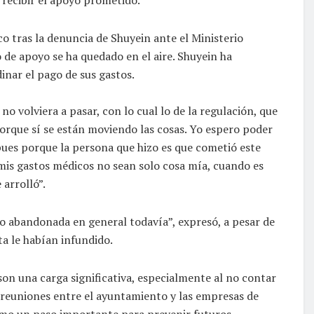
o tras la denuncia de Shuyein ante el Ministerio
 de apoyo se ha quedado en el aire. Shuyein ha
inar el pago de sus gastos.
o volviera a pasar, con lo cual lo de la regulación, que
orque sí se están moviendo las cosas. Yo espero poder
pues porque la persona que hizo es que cometió este
 mis gastos médicos no sean solo cosa mía, cuando es
 arrolló”.
o abandonada en general todavía”, expresó, a pesar de
ta le habían infundido.
on una carga significativa, especialmente al no contar
o reuniones entre el ayuntamiento y las empresas de
como un paso importante para prevenir futuros