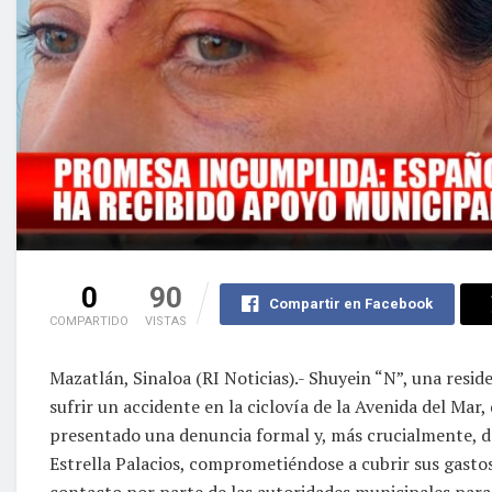
0
90
Compartir en Facebook
COMPARTIDO
VISTAS
Mazatlán, Sinaloa (RI Noticias).- Shuyein “N”, una resid
sufrir un accidente en la ciclovía de la Avenida del Ma
presentado una denuncia formal y, más crucialmente, de
Estrella Palacios, comprometiéndose a cubrir sus gastos
contacto por parte de las autoridades municipales para