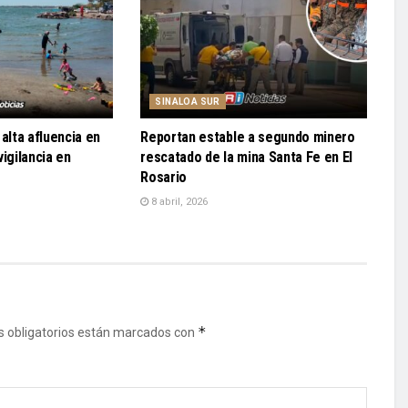
SINALOA SUR
alta afluencia en
Reportan estable a segundo minero
igilancia en
rescatado de la mina Santa Fe en El
Rosario
8 abril, 2026
*
 obligatorios están marcados con