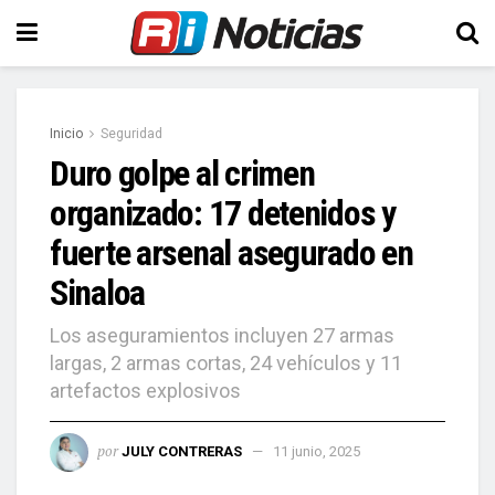
Inicio
Seguridad
Duro golpe al crimen
organizado: 17 detenidos y
fuerte arsenal asegurado en
Sinaloa
Los aseguramientos incluyen 27 armas
largas, 2 armas cortas, 24 vehículos y 11
artefactos explosivos
por
JULY CONTRERAS
11 junio, 2025