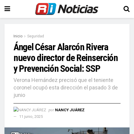
Inicio
Seguridad
Ángel César Alarcón Rivera
nuevo director de Reinserción
y Prevención Social: SSP
Verona Hernández precisó que el teniente
coronel ocupó esta dirección el pasado 3 de
junio
por
NANCY JUÁREZ
11 junio, 2025