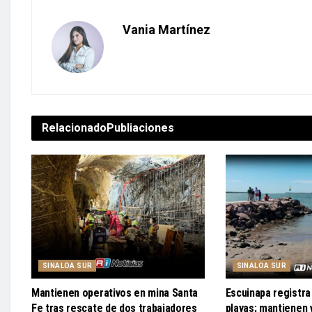
Vania Martínez
Relacionado
Publiaciones
SINALOA SUR
SINALOA SUR
Mantienen operativos en mina Santa
Escuinapa registra 
Fe tras rescate de dos trabajadores
playas; mantienen v