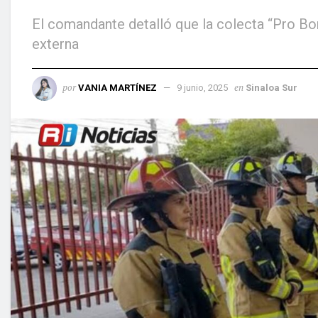
El comandante detalló que la colecta “Pro B
externa
por
en
VANIA MARTÍNEZ
9 junio, 2025
Sinaloa Sur