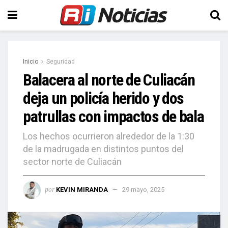
Inicio
Seguridad
Balacera al norte de Culiacán
deja un policía herido y dos
patrullas con impactos de bala
Los hechos ocurrieron alrededor de la 1:30
de la madrugada en distintos puntos del
sector norte de Culiacán
por
KEVIN MIRANDA
29 mayo, 2025