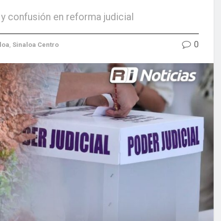
y confusión en reforma judicial
0
loa
,
Sinaloa Centro