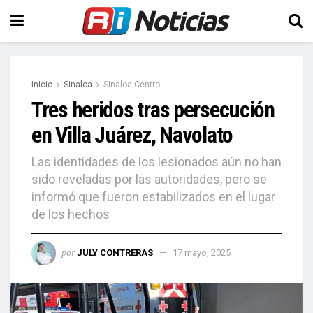
Inicio
Sinaloa
Sinaloa Centro
Tres heridos tras persecución
en Villa Juárez, Navolato
Las identidades de los lesionados aún no han
sido reveladas por las autoridades, pero se
informó que fueron estabilizados en el lugar
de los hechos
por
JULY CONTRERAS
17 mayo, 2025