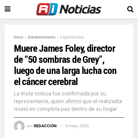
Inicio
Entretenimiento
Espectáculos
Muere James Foley, director
de “50 sombras de Grey”,
luego de una larga lucha con
el cáncer cerebral
La triste noticia fue confirmada por su
representante, quien afirmó que el realizador
murió en completa paz dentro de su hogar
por
REDACCIÓN
9 mayo, 2025